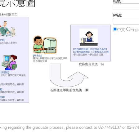
帳號:
密碼:
中文
Engl
king regarding the graduate process, please contact to 02-77491107 or 02-77