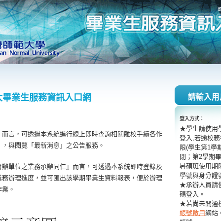
大畢業生服務資訊入口網
請輸入用
登入方式：
★學生請使用
』而言，可透過本系統進行線上即時查詢相關離校手續各作
登入,若逾校
」，與閱覽「最新消息」之公告服務。
限(學生第1學
閉；第2學期
暑碩班使用期
會辦單位之業務承辦同仁』而言，可透過本系統即時登錄及
學號與身分證
業務辦理進度，並可匯出該學期畢業生資料報表，便於辦理
★承辦人員請
作業。
碼登入。
★若尚未開通
帳號啟用
網站